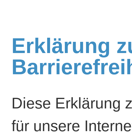
Galerie
Erklärung z
Kontakt / Anfa
Barrierefrei
Hausbesuche
JOB / Karriere
Diese Erklärung zu
für unsere Interne