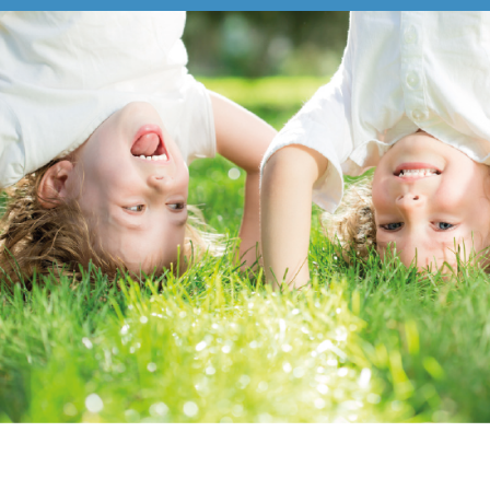
Pädiatrie
Orthopädie
Neurologie
Geriatrie
Über Uns