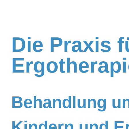
Galerie
Die Praxis f
Kontakt / Anfa
Ergotherapi
Hausbesuche
JOB / Karriere
Behandlung un
Kindern und 