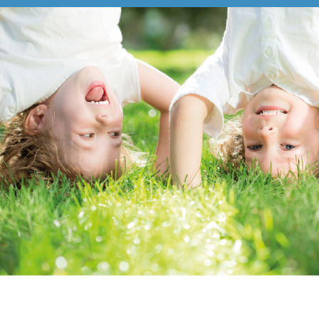
Pädiatrie
Orthopädie
Neurologie
Geriatrie
Über Uns