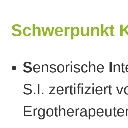
Schwerpunkt K
S
ensorische
I
nt
S.I. zertifizier
Ergotherapeut