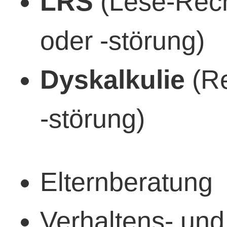
LRS
(Lese-Rec
oder -störung)
Dyskalkulie
(R
-störung)
Elternberatung
Verhaltens- und