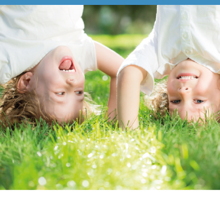
Pädiatrie
Orthopädie
Neurologie
Geriatrie
Über Uns